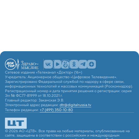
Сетевое издание «Телеканал «Доктор» (16+)
Учредитель: Акционерное общество «Цифровое Телевидение».
Зарегистрировано Федеральной службой по надзору в сфере связи,
информационных технологий и массовых коммуникаций (Роскомнадзор).
Регистрационный номер и дата принятия решения о регистрации: серия
Эл № ФС77-81999 от 18.10.2021 г.
Главный редактор: Закамская Э.В.
Электронный адрес редакции:
dtr@digitalrussia.tv
Телефон редакции:
+7 (499) 350-10-80
© 2026 АО «ЦТВ». Все права на любые материалы, опубликованные на
сайте, защищены в соответствии с российским и международным