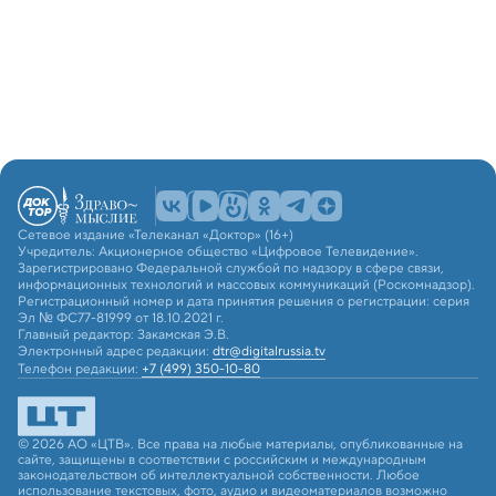
Сетевое издание «Телеканал «Доктор» (16+)
Учредитель: Акционерное общество «Цифровое Телевидение».
Зарегистрировано Федеральной службой по надзору в сфере связи,
информационных технологий и массовых коммуникаций (Роскомнадзор).
Регистрационный номер и дата принятия решения о регистрации: серия
Эл № ФС77-81999 от 18.10.2021 г.
Главный редактор: Закамская Э.В.
Электронный адрес редакции:
dtr@digitalrussia.tv
Телефон редакции:
+7 (499) 350-10-80
© 2026 АО «ЦТВ». Все права на любые материалы, опубликованные на
сайте, защищены в соответствии с российским и международным
законодательством об интеллектуальной собственности. Любое
использование текстовых, фото, аудио и видеоматериалов возможно