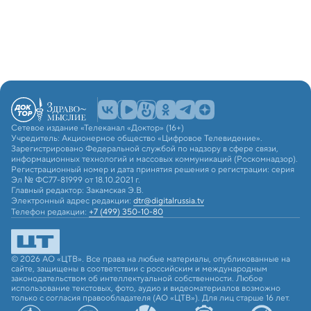
Сетевое издание «Телеканал «Доктор» (16+)
Учредитель: Акционерное общество «Цифровое Телевидение».
Зарегистрировано Федеральной службой по надзору в сфере связи,
информационных технологий и массовых коммуникаций (Роскомнадзор).
Регистрационный номер и дата принятия решения о регистрации: серия
Эл № ФС77-81999 от 18.10.2021 г.
Главный редактор: Закамская Э.В.
Электронный адрес редакции:
dtr@digitalrussia.tv
Телефон редакции:
+7 (499) 350-10-80
© 2026 АО «ЦТВ». Все права на любые материалы, опубликованные на
сайте, защищены в соответствии с российским и международным
законодательством об интеллектуальной собственности. Любое
использование текстовых, фото, аудио и видеоматериалов возможно
только с согласия правообладателя (АО «ЦТВ»). Для лиц старше 16 лет.