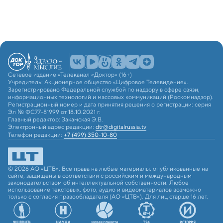
Сетевое издание «Телеканал «Доктор» (16+)
Учредитель: Акционерное общество «Цифровое Телевидение».
Зарегистрировано Федеральной службой по надзору в сфере связи,
информационных технологий и массовых коммуникаций (Роскомнадзор).
Регистрационный номер и дата принятия решения о регистрации: серия
Эл № ФС77-81999 от 18.10.2021 г.
Главный редактор: Закамская Э.В.
Электронный адрес редакции:
dtr@digitalrussia.tv
Телефон редакции:
+7 (499) 350-10-80
© 2026 АО «ЦТВ». Все права на любые материалы, опубликованные на
сайте, защищены в соответствии с российским и международным
законодательством об интеллектуальной собственности. Любое
использование текстовых, фото, аудио и видеоматериалов возможно
только с согласия правообладателя (АО «ЦТВ»). Для лиц старше 16 лет.