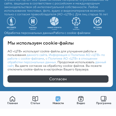
сайте, защищены в соответствии с российским и международным
законодательством об интеллектуальной собственности. Любое
использование текстовых, фото, аудио и видеоматериалов возможно
только с согласия правообладателя (АО «ЦТВ»). Для лиц старше 16 лет.
Обработка персональных данных
Работа с cookie-файлами
Мы используем сookie-файлы
АО «ЦТВ» использует cookie-файлы для улучшения работы и
пользования
данного сайта
.
Информация о Политике АО «ЦТВ» по
работе с cookie-файлами
,
о Политике АО «ЦТВ» в отношении
обработки персональных данных
. Продолжая использовать
данный
сайт
, Вы даете согласие на обработку cookie-файлов. Вы можете
отключить cookie-файлы в настройках Вашего браузера.
Согласен
Главная
Статьи
Новости
Видео
Программа