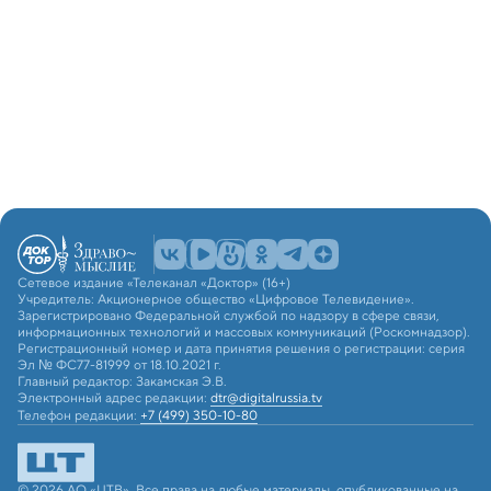
Сетевое издание «Телеканал «Доктор» (16+)
Учредитель: Акционерное общество «Цифровое Телевидение».
Зарегистрировано Федеральной службой по надзору в сфере связи,
информационных технологий и массовых коммуникаций (Роскомнадзор).
Регистрационный номер и дата принятия решения о регистрации: серия
Эл № ФС77-81999 от 18.10.2021 г.
Главный редактор: Закамская Э.В.
Электронный адрес редакции:
dtr@digitalrussia.tv
Телефон редакции:
+7 (499) 350-10-80
© 2026 АО «ЦТВ». Все права на любые материалы, опубликованные на