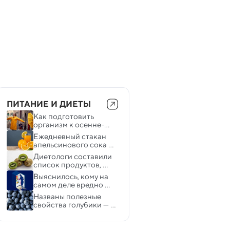
ПИТАНИЕ И ДИЕТЫ
Как подготовить 
организм к осенне-
зимнему сезону
Ежедневный стакан 
апельсинового сока 
снижает уровень 
Диетологи составили 
холестерина
список продуктов, 
помогающих при 
Выяснилось, кому на 
запорах
самом деле вредно 
есть после 17:00
Названы полезные 
свойства голубики — 
особенно она нужна 
детям