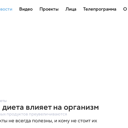
вости
Видео
Проекты
Лица
Телепрограмма
О
иеты
 диета влияет на организм
вых продуктов преувеличиваются
ы не всегда полезны, и кому не стоит их