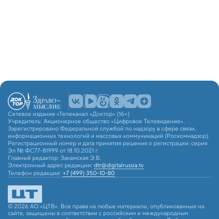
Сетевое издание «Телеканал «Доктор» (16+)
Учредитель: Акционерное общество «Цифровое Телевидение».
Зарегистрировано Федеральной службой по надзору в сфере связи,
информационных технологий и массовых коммуникаций (Роскомнадзор).
Регистрационный номер и дата принятия решения о регистрации: серия
Эл № ФС77-81999 от 18.10.2021 г.
Главный редактор: Закамская Э.В.
Электронный адрес редакции:
dtr@digitalrussia.tv
Телефон редакции:
+7 (499) 350-10-80
© 2026 АО «ЦТВ». Все права на любые материалы, опубликованные на
сайте, защищены в соответствии с российским и международным