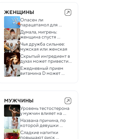
ЖЕНЩИНЫ
Опасен ли 
парацетамол для 
беременных — 
Думала, мигрень: 
отвечают эксперты
женщина спустя 
десятилетия узнала, 
Чья дружба сильнее: 
что у нее редкое 
мужская или женская
заболевание мозга
Скрытый ингредиент в 
духах может привести 
к проблемам с 
Ежедневный прием 
сердцем, ожирению и 
витамина D может 
бесплодию
усиливать действие 
химиотерапии
МУЖЧИНЫ
Уровень тестостерона 
у мужчин влияет на 
половое влечение не 
Названа причина, по 
так, как все думали
которой девушки 
отдают предпочтение 
Сладкие напитки 
более взрослым 
повышают риск 