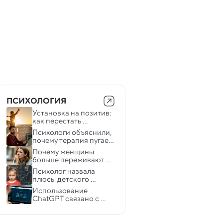
ПСИХОЛОГИЯ
Установка на позитив: 
как перестать 
придавать значение 
Психологи объяснили, 
негативным 
почему терапия пугает 
переживаниям
мужчин
Почему женщины 
больше переживают и 
как это спасает их от 
Психолог назвала 
стресса: нейробиологи
плюсы детского 
непослушания
Использование 
ChatGPT связано с 
ухудшением 
психического 
здоровья