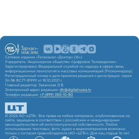
Сетевое издание «Телеканал «Доктор» (16+)
Учредитель: Акционерное общество «Цифровое Телевидение».
Зарегистрировано Федеральной службой по надзору в сфере связи,
информационных технологий и массовых коммуникаций (Роскомнадзор).
Регистрационный номер и дата принятия решения о регистрации: серия
Эл № ФС77-81999 от 18.10.2021 г.
Главный редактор: Закамская Э.В.
Электронный адрес редакции:
dtr@digitalrussia.tv
Телефон редакции:
+7 (499) 350-10-80
© 2026 АО «ЦТВ». Все права на любые материалы, опубликованные на
сайте, защищены в соответствии с российским и международным
законодательством об интеллектуальной собственности. Любое
использование текстовых, фото, аудио и видеоматериалов возможно
только с согласия правообладателя (АО «ЦТВ»). Для лиц старше 16 лет.