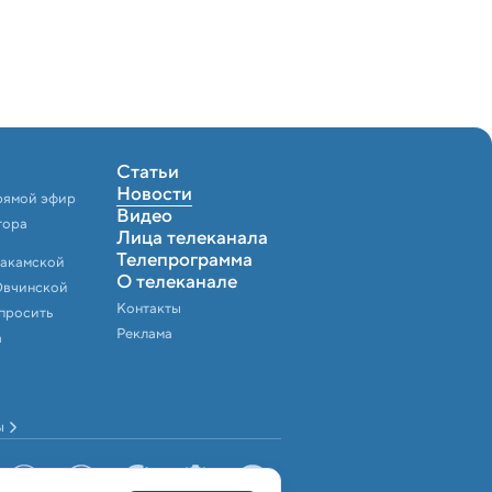
Статьи
Новости
рямой эфир
Видео
тора
Лица телеканала
Телепрограмма
Закамской
О телеканале
Овчинской
Контакты
спросить
Реклама
а
ы