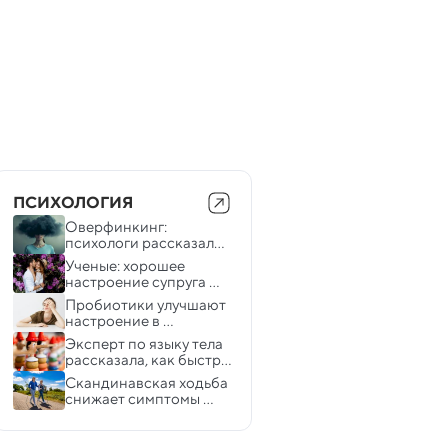
ПСИХОЛОГИЯ
Оверфинкинг: 
психологи рассказали, 
как перестать себя 
Ученые: хорошее 
накручивать
настроение супруга 
оказывает огромное 
Пробиотики улучшают 
влияние на ваше 
настроение в 
здоровье
долгосрочной 
Эксперт по языку тела 
перспективе — ученые
рассказала, как быстро 
распознать лжеца
Скандинавская ходьба 
снижает симптомы 
депрессии 