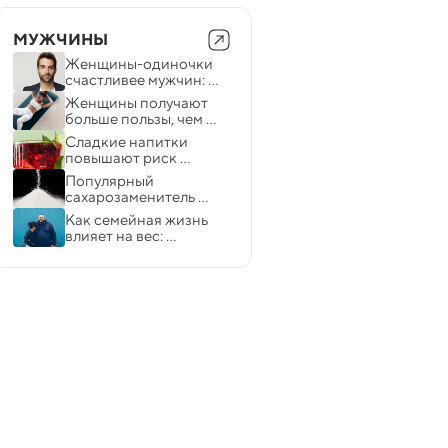
МУЖЧИНЫ
Женщины-одиночки 
счастливее мужчин: 
исследование 
Женщины получают 
разрушает стереотипы
больше пользы, чем 
мужчины, при 
Сладкие напитки 
одинаковом уровне 
повышают риск 
физической нагрузки
выпадения волос
Популярный 
сахарозаменитель 
может влиять на 
Как семейная жизнь 
фертильность
влияет на вес: 
исследование