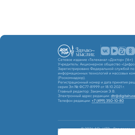
Сетевое издание «Телеканал «Доктор» (16+)
Учредитель: Акционерное общество «Цифро
Зарегистрировано Федеральной службой по н
информационных технологий и массовых ко
(Роскомнадзор).
Регистрационный номер и дата принятия реш
серия Эл № ФС77-81999 от 18.10.2021 г.
Главный редактор: Закамская Э.В.
Электронный адрес редакции:
dtr@digitalruss
Телефон редакции:
+7 (499) 350-10-80
© 2026 АО «ЦТВ». Все права на
российским и международным з