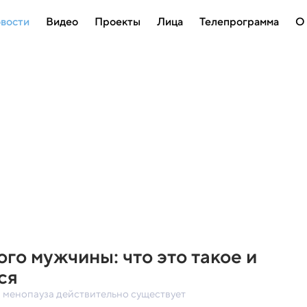
вости
Видео
Проекты
Лица
Телепрограмма
О
го мужчины: что это такое и
ся
я менопауза действительно существует