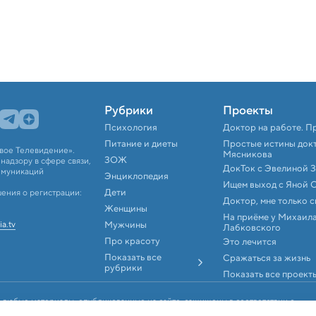
Рубрики
Проекты
Психология
Доктор на работе. П
Питание и диеты
Простые истины док
вое Телевидение».
Мясникова
ЗОЖ
адзору в сфере связи,
ДокТок с Эвелиной 
ммуникаций
Энциклопедия
Ищем выход с Яной 
Дети
ения о регистрации:
Доктор, мне только 
Женщины
На приёме у Михаил
ia.tv
Мужчины
Лабковского
Про красоту
Это лечится
Показать все
Сражаться за жизнь
рубрики
Показать все проект
 любые материалы, опубликованные на сайте, защищены в соответствии с
аконодательством об интеллектуальной собственности. Любое