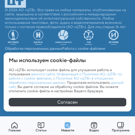
© 2026 АО «ЦТВ». Все права на любые материалы, опубликованные на
сайте, защищены в соответствии с российским и международным
законодательством об интеллектуальной собственности. Любое
использование текстовых, фото, аудио и видеоматериалов возможно
только с согласия правообладателя (АО «ЦТВ»). Для лиц старше 16 лет.
Обработка персональных данных
Работа с cookie-файлами
Мы используем сookie-файлы
АО «ЦТВ» использует cookie-файлы для улучшения работы и
пользования
данного сайта
.
Информация о Политике АО «ЦТВ» по
работе с cookie-файлами
,
о Политике АО «ЦТВ» в отношении
обработки персональных данных
. Продолжая использовать
данный
сайт
, Вы даете согласие на обработку cookie-файлов. Вы можете
отключить cookie-файлы в настройках Вашего браузера.
Согласен
Главная
Статьи
Новости
Видео
Программа