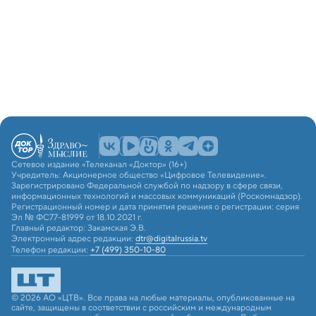
Сетевое издание «Телеканал «Доктор» (16+)
Учредитель: Акционерное общество «Цифровое Телевидение».
Зарегистрировано Федеральной службой по надзору в сфере связи,
информационных технологий и массовых коммуникаций (Роскомнадзор).
Регистрационный номер и дата принятия решения о регистрации: серия
Эл № ФС77-81999 от 18.10.2021 г.
Главный редактор: Закамская Э.В.
Электронный адрес редакции:
dtr@digitalrussia.tv
Телефон редакции:
+7 (499) 350-10-80
© 2026 АО «ЦТВ». Все права на любые материалы, опубликованные на
сайте, защищены в соответствии с российским и международным