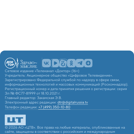
Сетевое издание «Телеканал «Доктор» (16+)
Учредитель: Акционерное общество «Цифровое Телевидение».
Зарегистрировано Федеральной службой по надзору в сфере связи,
информационных технологий и массовых коммуникаций (Роскомнадзор).
Регистрационный номер и дата принятия решения о регистрации: серия
Эл № ФС77-81999 от 18.10.2021 г.
Главный редактор: Закамская Э.В.
Электронный адрес редакции:
dtr@digitalrussia.tv
Телефон редакции:
+7 (499) 350-10-80
© 2026 АО «ЦТВ». Все права на любые материалы, опубликованные на
сайте, защищены в соответствии с российским и международным