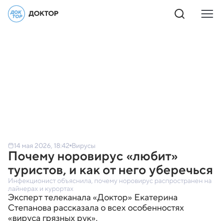
14 мая 2026, 18:42
Вирусы
Почему норовирус «любит»
туристов, и как от него уберечься
Инфекционист объяснила, почему норовирус распространен на
лайнерах и курортах
Эксперт телеканала «Доктор» Екатерина
Степанова рассказала о всех особенностях
«вируса грязных рук».