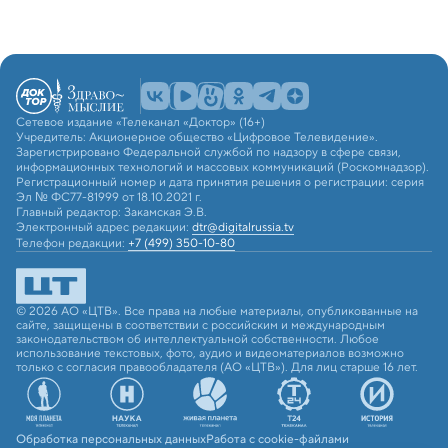
Сетевое издание «Телеканал «Доктор» (16+)
Учредитель: Акционерное общество «Цифровое Телевидение».
Зарегистрировано Федеральной службой по надзору в сфере связи,
информационных технологий и массовых коммуникаций (Роскомнадзор).
Регистрационный номер и дата принятия решения о регистрации: серия
Эл № ФС77-81999 от 18.10.2021 г.
Главный редактор: Закамская Э.В.
Электронный адрес редакции:
dtr@digitalrussia.tv
Телефон редакции:
+7 (499) 350-10-80
© 2026 АО «ЦТВ». Все права на любые материалы, опубликованные на
сайте, защищены в соответствии с российским и международным
законодательством об интеллектуальной собственности. Любое
использование текстовых, фото, аудио и видеоматериалов возможно
только с согласия правообладателя (АО «ЦТВ»). Для лиц старше 16 лет.
Обработка персональных данных
Работа с cookie-файлами