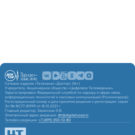
Сетевое издание «Телеканал «Доктор» (16+)
Учредитель: Акционерное общество «Цифровое Телевидение».
Зарегистрировано Федеральной службой по надзору в сфере связи,
информационных технологий и массовых коммуникаций (Роскомнадзор).
Регистрационный номер и дата принятия решения о регистрации: серия
Эл № ФС77-81999 от 18.10.2021 г.
Главный редактор: Закамская Э.В.
Электронный адрес редакции:
dtr@digitalrussia.tv
Телефон редакции:
+7 (499) 350-10-80