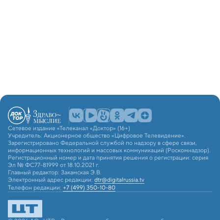
Сетевое издание «Телеканал «Доктор» (16+)
Учредитель: Акционерное общество «Цифровое Телевидение».
Зарегистрировано Федеральной службой по надзору в сфере связи,
информационных технологий и массовых коммуникаций (Роскомнадзор).
Регистрационный номер и дата принятия решения о регистрации: серия
Эл № ФС77-81999 от 18.10.2021 г.
Главный редактор: Закамская Э.В.
Электронный адрес редакции:
dtr@digitalrussia.tv
Телефон редакции:
+7 (499) 350-10-80