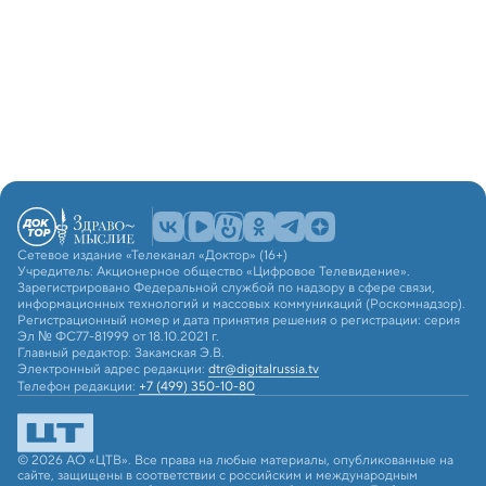
Сетевое издание «Телеканал «Доктор» (16+)
Учредитель: Акционерное общество «Цифровое Телевидение».
Зарегистрировано Федеральной службой по надзору в сфере связи,
информационных технологий и массовых коммуникаций (Роскомнадзор).
Регистрационный номер и дата принятия решения о регистрации: серия
Эл № ФС77-81999 от 18.10.2021 г.
Главный редактор: Закамская Э.В.
Электронный адрес редакции:
dtr@digitalrussia.tv
Телефон редакции:
+7 (499) 350-10-80
© 2026 АО «ЦТВ». Все права на любые материалы, опубликованные на
сайте, защищены в соответствии с российским и международным