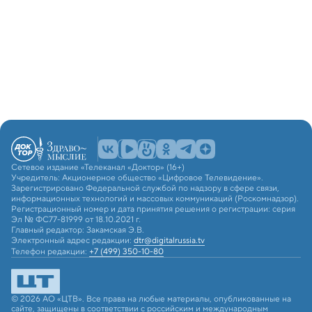
Сетевое издание «Телеканал «Доктор» (16+)
Учредитель: Акционерное общество «Цифровое Телевидение».
Зарегистрировано Федеральной службой по надзору в сфере связи,
информационных технологий и массовых коммуникаций (Роскомнадзор).
Регистрационный номер и дата принятия решения о регистрации: серия
Эл № ФС77-81999 от 18.10.2021 г.
Главный редактор: Закамская Э.В.
Электронный адрес редакции:
dtr@digitalrussia.tv
Телефон редакции:
+7 (499) 350-10-80
© 2026 АО «ЦТВ». Все права на любые материалы, опубликованные на
сайте, защищены в соответствии с российским и международным