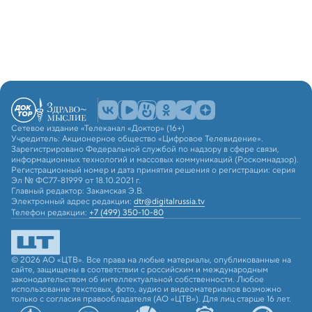
Сетевое издание «Телеканал «Доктор» (16+)
Учредитель: Акционерное общество «Цифровое Телевидение».
Зарегистрировано Федеральной службой по надзору в сфере связи,
информационных технологий и массовых коммуникаций (Роскомнадзор).
Регистрационный номер и дата принятия решения о регистрации: серия
Эл № ФС77-81999 от 18.10.2021 г.
Главный редактор: Закамская Э.В.
Электронный адрес редакции:
dtr@digitalrussia.tv
Телефон редакции:
+7 (499) 350-10-80
© 2026 АО «ЦТВ». Все права на любые материалы, опубликованные на
сайте, защищены в соответствии с российским и международным
законодательством об интеллектуальной собственности. Любое
использование текстовых, фото, аудио и видеоматериалов возможно
только с согласия правообладателя (АО «ЦТВ»). Для лиц старше 16 лет.