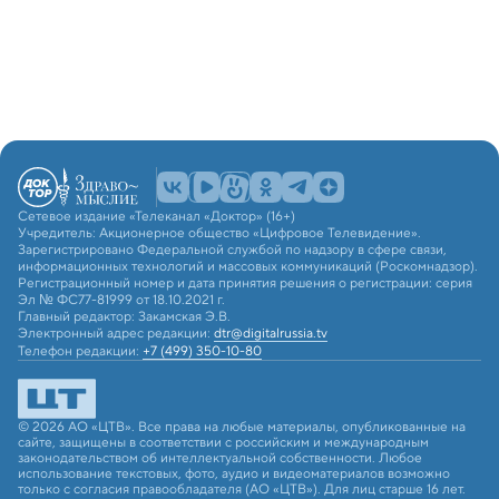
Сетевое издание «Телеканал «Доктор» (16+)
Учредитель: Акционерное общество «Цифровое Телевидение».
Зарегистрировано Федеральной службой по надзору в сфере связи,
информационных технологий и массовых коммуникаций (Роскомнадзор).
Регистрационный номер и дата принятия решения о регистрации: серия
Эл № ФС77-81999 от 18.10.2021 г.
Главный редактор: Закамская Э.В.
Электронный адрес редакции:
dtr@digitalrussia.tv
Телефон редакции:
+7 (499) 350-10-80
© 2026 АО «ЦТВ». Все права на любые материалы, опубликованные на
сайте, защищены в соответствии с российским и международным
законодательством об интеллектуальной собственности. Любое
использование текстовых, фото, аудио и видеоматериалов возможно
только с согласия правообладателя (АО «ЦТВ»). Для лиц старше 16 лет.