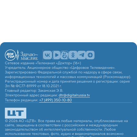
Сетевое издание «Телеканал «Доктор» (16+)
Учредитель: Акционерное общество «Цифровое Телевидение».
Зарегистрировано Федеральной службой по надзору в сфере связи,
информационных технологий и массовых коммуникаций (Роскомнадзор).
Регистрационный номер и дата принятия решения о регистрации: серия
Эл № ФС77-81999 от 18.10.2021 г.
Главный редактор: Закамская Э.В.
Электронный адрес редакции:
dtr@digitalrussia.tv
Телефон редакции:
+7 (499) 350-10-80
© 2026 АО «ЦТВ». Все права на любые материалы, опубликованные на
сайте, защищены в соответствии с российским и международным
законодательством об интеллектуальной собственности. Любое
использование текстовых, фото, аудио и видеоматериалов возможно