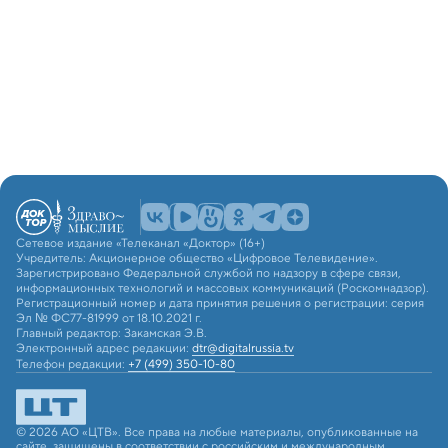
Сетевое издание «Телеканал «Доктор» (16+)
Учредитель: Акционерное общество «Цифровое Телевидение».
Зарегистрировано Федеральной службой по надзору в сфере связи,
информационных технологий и массовых коммуникаций (Роскомнадзор).
Регистрационный номер и дата принятия решения о регистрации: серия
Эл № ФС77-81999 от 18.10.2021 г.
Главный редактор: Закамская Э.В.
Электронный адрес редакции:
dtr@digitalrussia.tv
Телефон редакции:
+7 (499) 350-10-80
© 2026 АО «ЦТВ». Все права на любые материалы, опубликованные на
сайте, защищены в соответствии с российским и международным