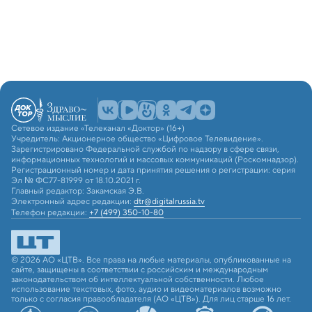
Сетевое издание «Телеканал «Доктор» (16+)
Учредитель: Акционерное общество «Цифровое Телевидение».
Зарегистрировано Федеральной службой по надзору в сфере связи,
информационных технологий и массовых коммуникаций (Роскомнадзор).
Регистрационный номер и дата принятия решения о регистрации: серия
Эл № ФС77-81999 от 18.10.2021 г.
Главный редактор: Закамская Э.В.
Электронный адрес редакции:
dtr@digitalrussia.tv
Телефон редакции:
+7 (499) 350-10-80
© 2026 АО «ЦТВ». Все права на любые материалы, опубликованные на
сайте, защищены в соответствии с российским и международным
законодательством об интеллектуальной собственности. Любое
использование текстовых, фото, аудио и видеоматериалов возможно
только с согласия правообладателя (АО «ЦТВ»). Для лиц старше 16 лет.