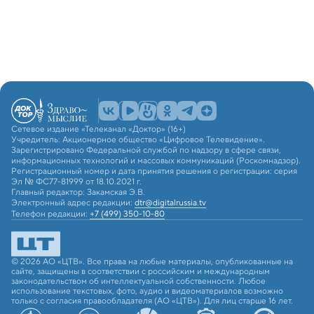
Сетевое издание «Телеканал «Доктор» (16+)
Учредитель: Акционерное общество «Цифровое Телевидение».
Зарегистрировано Федеральной службой по надзору в сфере связи,
информационных технологий и массовых коммуникаций (Роскомнадзор).
Регистрационный номер и дата принятия решения о регистрации: серия
Эл № ФС77-81999 от 18.10.2021 г.
Главный редактор: Закамская Э.В.
Электронный адрес редакции:
dtr@digitalrussia.tv
Телефон редакции:
+7 (499) 350-10-80
© 2026 АО «ЦТВ». Все права на любые материалы, опубликованные на
сайте, защищены в соответствии с российским и международным
законодательством об интеллектуальной собственности. Любое
использование текстовых, фото, аудио и видеоматериалов возможно
только с согласия правообладателя (АО «ЦТВ»). Для лиц старше 16 лет.