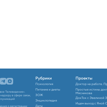
Рубрики
Проекты
Психология
Доктор на работе. П
Питание и диеты
Простые истины док
вое Телевидение».
Мясникова
ЗОЖ
адзору в сфере связи,
ДокТок с Эвелиной 
ммуникаций
Энциклопедия
Ищем выход с Яной 
Дети
ения о регистрации: