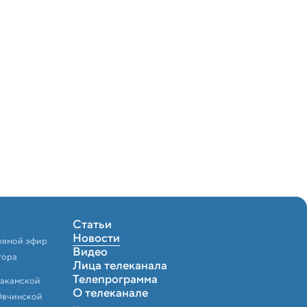
Статьи
Новости
рямой эфир
Видео
тора
Лица телеканала
Телепрограмма
Закамской
О телеканале
Овчинской