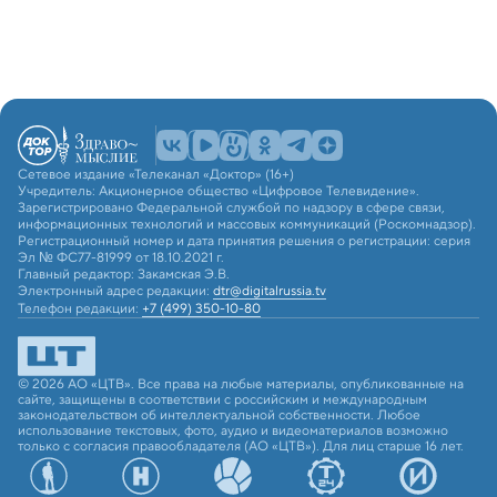
Сетевое издание «Телеканал «Доктор» (16+)
Учредитель: Акционерное общество «Цифровое Телевидение».
Зарегистрировано Федеральной службой по надзору в сфере связи,
информационных технологий и массовых коммуникаций (Роскомнадзор).
Регистрационный номер и дата принятия решения о регистрации: серия
Эл № ФС77-81999 от 18.10.2021 г.
Главный редактор: Закамская Э.В.
Электронный адрес редакции:
dtr@digitalrussia.tv
Телефон редакции:
+7 (499) 350-10-80
© 2026 АО «ЦТВ». Все права на любые материалы, опубликованные на
сайте, защищены в соответствии с российским и международным
законодательством об интеллектуальной собственности. Любое
использование текстовых, фото, аудио и видеоматериалов возможно
только с согласия правообладателя (АО «ЦТВ»). Для лиц старше 16 лет.