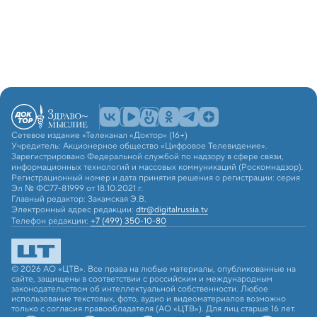
Сетевое издание «Телеканал «Доктор» (16+)
Учредитель: Акционерное общество «Цифровое Телевидение».
Зарегистрировано Федеральной службой по надзору в сфере связи,
информационных технологий и массовых коммуникаций (Роскомнадзор).
Регистрационный номер и дата принятия решения о регистрации: серия
Эл № ФС77-81999 от 18.10.2021 г.
Главный редактор: Закамская Э.В.
Электронный адрес редакции:
dtr@digitalrussia.tv
Телефон редакции:
+7 (499) 350-10-80
© 2026 АО «ЦТВ». Все права на любые материалы, опубликованные на
сайте, защищены в соответствии с российским и международным
законодательством об интеллектуальной собственности. Любое
использование текстовых, фото, аудио и видеоматериалов возможно
только с согласия правообладателя (АО «ЦТВ»). Для лиц старше 16 лет.