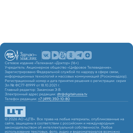
Сетевое издание «Телеканал «Доктор» (16+)
Учредитель: Акционерное общество «Цифровое Телевидение».
Зарегистрировано Федеральной службой по надзору в сфере связи,
информационных технологий и массовых коммуникаций (Роскомнадзор).
Регистрационный номер и дата принятия решения о регистрации: серия
Эл № ФС77-81999 от 18.10.2021 г.
Главный редактор: Закамская Э.В.
Электронный адрес редакции:
dtr@digitalrussia.tv
Телефон редакции:
+7 (499) 350-10-80
© 2026 АО «ЦТВ». Все права на любые материалы, опубликованные на
сайте, защищены в соответствии с российским и международным
законодательством об интеллектуальной собственности. Любое
использование текстовых, фото, аудио и видеоматериалов возможно