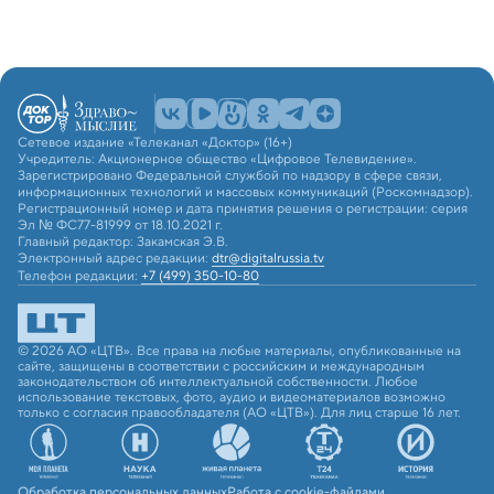
Сетевое издание «Телеканал «Доктор» (16+)
Учредитель: Акционерное общество «Цифровое Телевидение».
Зарегистрировано Федеральной службой по надзору в сфере связи,
информационных технологий и массовых коммуникаций (Роскомнадзор).
Регистрационный номер и дата принятия решения о регистрации: серия
Эл № ФС77-81999 от 18.10.2021 г.
Главный редактор: Закамская Э.В.
Электронный адрес редакции:
dtr@digitalrussia.tv
Телефон редакции:
+7 (499) 350-10-80
© 2026 АО «ЦТВ». Все права на любые материалы, опубликованные на
сайте, защищены в соответствии с российским и международным
законодательством об интеллектуальной собственности. Любое
использование текстовых, фото, аудио и видеоматериалов возможно
только с согласия правообладателя (АО «ЦТВ»). Для лиц старше 16 лет.
Обработка персональных данных
Работа с cookie-файлами