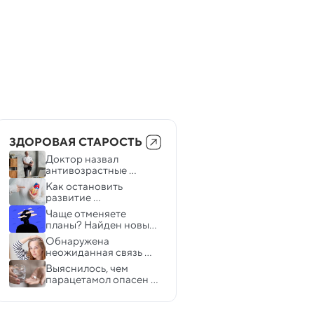
ЗДОРОВАЯ СТАРОСТЬ
Доктор назвал 
антивозрастные 
упражнения, которые 
Как остановить 
должен делать каждый
развитие 
атеросклероза: доктор 
Чаще отменяете 
Мясников объяснил, 
планы? Найден новый 
кому надо принимать 
ранний признак 
Обнаружена 
статины
деменции
неожиданная связь 
между седыми 
Выяснилось, чем 
волосами и раком
парацетамол опасен 
для пожилых людей