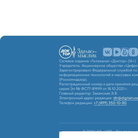
Сетевое издание «Телеканал «Доктор» (16+)
Учредитель: Акционерное общество «Цифро
Зарегистрировано Федеральной службой по н
информационных технологий и массовых ко
(Роскомнадзор).
Регистрационный номер и дата принятия реш
серия Эл № ФС77-81999 от 18.10.2021 г.
Главный редактор: Закамская Э.В.
Электронный адрес редакции:
dtr@digitalruss
Телефон редакции:
+7 (499) 350-10-80
© 2026 АО «ЦТВ». Все права на
российским и международным з