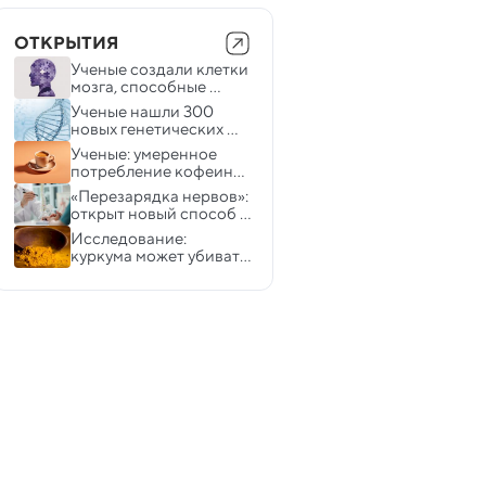
ОТКРЫТИЯ
Ученые создали клетки 
мозга, способные 
вылечить болезнь 
Ученые нашли 300 
Альцгеймера
новых генетических 
факторов риска 
Ученые: умеренное 
депрессии
потребление кофеина 
может замедлить 
«Перезарядка нервов»: 
развитие деменции
открыт новый способ 
ослабить хроническую 
Исследование: 
боль
куркума может убивать 
супербактерии