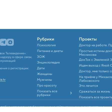
Рубрики
Проекты
Психология
Доктор на работе. П
Питание и диеты
Простые истины док
вое Телевидение».
Мясникова
ЗОЖ
адзору в сфере связи,
ДокТок с Эвелиной 
ммуникаций
Энциклопедия
Ищем выход с Яной 
Дети
ения о регистрации:
Доктор, мне только 
Женщины
На приёме у Михаил
ia.tv
Мужчины
Лабковского
Про красоту
Это лечится
Показать все
Сражаться за жизнь
рубрики
Показать все проект
 любые материалы, опубликованные на сайте, защищены в соответствии с
аконодательством об интеллектуальной собственности. Любое