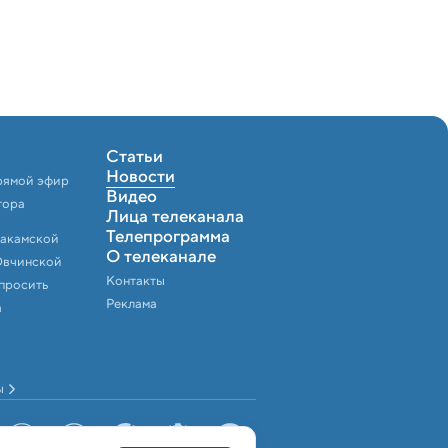
Статьи
Новости
рямой эфир
Видео
тора
Лица телеканала
Телепрограмма
Закамской
О телеканале
Овчинской
Контакты
спросить
Реклама
а
ы