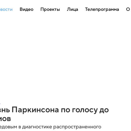
вости
Видео
Проекты
Лица
Телепрограмма
О
ь
нь Паркинсона по голосу до
мов
едовым в диагностике распространенного