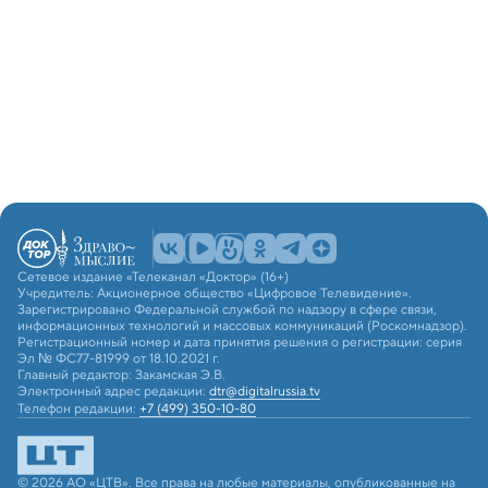
Сетевое издание «Телеканал «Доктор» (16+)
Учредитель: Акционерное общество «Цифровое Телевидение».
Зарегистрировано Федеральной службой по надзору в сфере связи,
информационных технологий и массовых коммуникаций (Роскомнадзор).
Регистрационный номер и дата принятия решения о регистрации: серия
Эл № ФС77-81999 от 18.10.2021 г.
Главный редактор: Закамская Э.В.
Электронный адрес редакции:
dtr@digitalrussia.tv
Телефон редакции:
+7 (499) 350-10-80
© 2026 АО «ЦТВ». Все права на любые материалы, опубликованные на