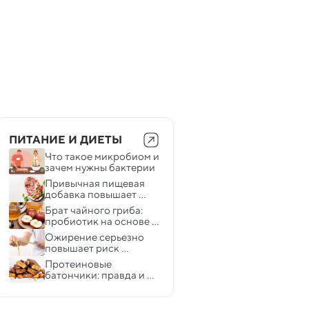
ПИТАНИЕ И ДИЕТЫ
Что такое микробиом и 
зачем нужны бактерии
Привычная пищевая 
добавка повышает 
риск диабета и 
Брат чайного гриба: 
воспалений — новые 
пробиотик на основе 
данные
яблока улучшает 
Ожирение серьезно 
здоровье кишечника
повышает риск 
колоректального рака
Протеиновые 
батончики: правда и 
мифы