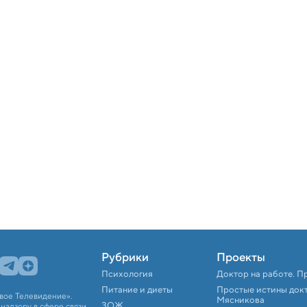
Рубрики
Проекты
Психология
Доктор на работе. П
Питание и диеты
Простые истины док
вое Телевидение».
Мясникова
ЗОЖ
адзору в сфере связи,