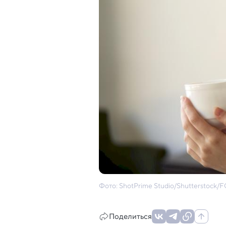
Фото: ShotPrime Studio/Shutterstoc
Поделиться