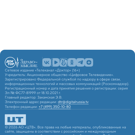
Сетевое издание «Телеканал «Доктор» (16+)
Учредитель: Акционерное общество «Цифровое Телевидение».
Зарегистрировано Федеральной службой по надзору в сфере связи,
информационных технологий и массовых коммуникаций (Роскомнадзор).
Регистрационный номер и дата принятия решения о регистрации: серия
Эл № ФС77-81999 от 18.10.2021 г.
Главный редактор: Закамская Э.В.
Электронный адрес редакции:
dtr@digitalrussia.tv
Телефон редакции:
+7 (499) 350-10-80
© 2026 АО «ЦТВ». Все права на любые материалы, опубликованные на
сайте, защищены в соответствии с российским и международным