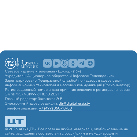
Сетевое издание «Телеканал «Доктор» (16+)
Учредитель: Акционерное общество «Цифровое Телевидение».
Зарегистрировано Федеральной службой по надзору в сфере связи,
информационных технологий и массовых коммуникаций (Роскомнадзор).
Регистрационный номер и дата принятия решения о регистрации: серия
Эл № ФС77-81999 от 18.10.2021 г.
Главный редактор: Закамская Э.В.
Электронный адрес редакции:
dtr@digitalrussia.tv
Телефон редакции:
+7 (499) 350-10-80
© 2026 АО «ЦТВ». Все права на любые материалы, опубликованные на
сайте, защищены в соответствии с российским и международным