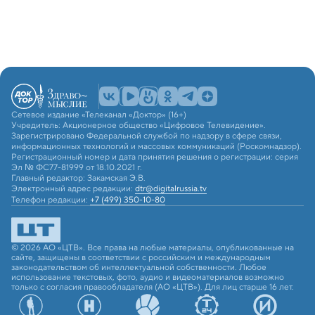
Сетевое издание «Телеканал «Доктор» (16+)
Учредитель: Акционерное общество «Цифровое Телевидение».
Зарегистрировано Федеральной службой по надзору в сфере связи,
информационных технологий и массовых коммуникаций (Роскомнадзор).
Регистрационный номер и дата принятия решения о регистрации: серия
Эл № ФС77-81999 от 18.10.2021 г.
Главный редактор: Закамская Э.В.
Электронный адрес редакции:
dtr@digitalrussia.tv
Телефон редакции:
+7 (499) 350-10-80
© 2026 АО «ЦТВ». Все права на любые материалы, опубликованные на
сайте, защищены в соответствии с российским и международным
законодательством об интеллектуальной собственности. Любое
использование текстовых, фото, аудио и видеоматериалов возможно
только с согласия правообладателя (АО «ЦТВ»). Для лиц старше 16 лет.