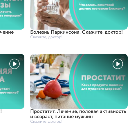
ечение
Болезнь Паркинсона. Скажите
,
доктор!
Скажите, доктор!
!
Простатит. Лечение
,
половая активность
и возраст
,
питание мужчин
Скажите, доктор!