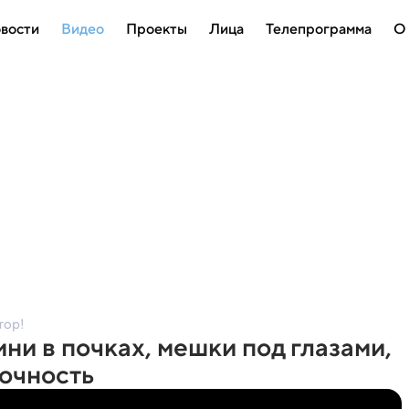
вости
Видео
Проекты
Лица
Телепрограмма
О
тор!
ни в почках, мешки под глазами,
очность