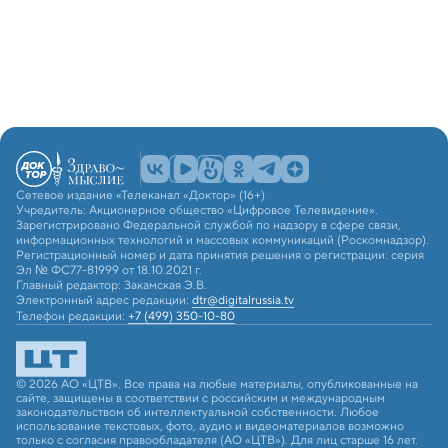
Сетевое издание «Телеканал «Доктор» (16+)
Учредитель: Акционерное общество «Цифровое Телевидение».
Зарегистрировано Федеральной службой по надзору в сфере связи,
информационных технологий и массовых коммуникаций (Роскомнадзор).
Регистрационный номер и дата принятия решения о регистрации: серия
Эл № ФС77-81999 от 18.10.2021 г.
Главный редактор: Закамская Э.В.
Электронный адрес редакции:
dtr@digitalrussia.tv
Телефон редакции:
+7 (499) 350-10-80
© 2026 АО «ЦТВ». Все права на любые материалы, опубликованные на
сайте, защищены в соответствии с российским и международным
законодательством об интеллектуальной собственности. Любое
использование текстовых, фото, аудио и видеоматериалов возможно
только с согласия правообладателя (АО «ЦТВ»). Для лиц старше 16 лет.