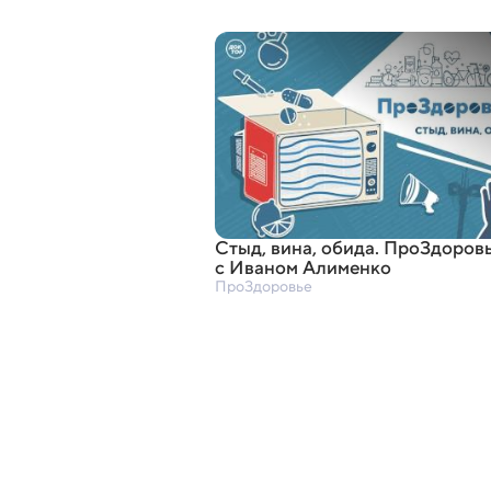
Стыд
,
вина
,
обида. ПроЗдоров
с Иваном Алименко
ПроЗдоровье