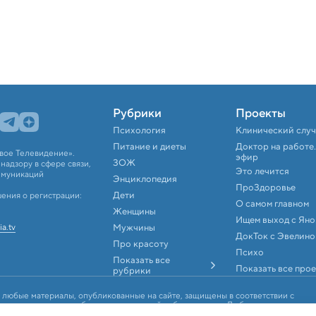
Рубрики
Проекты
Психология
Клинический слу
Питание и диеты
Доктор на работе
вое Телевидение».
эфир
ЗОЖ
адзору в сфере связи,
Это лечится
ммуникаций
Энциклопедия
ПроЗдоровье
Дети
ения о регистрации:
О самом главном
Женщины
Ищем выход с Ян
ia.tv
Мужчины
ДокТок с Эвелино
Про красоту
Психо
Показать все
Показать все про
рубрики
 любые материалы, опубликованные на сайте, защищены в соответствии с
аконодательством об интеллектуальной собственности. Любое
, аудио и видеоматериалов возможно только с согласия правообладателя (АО