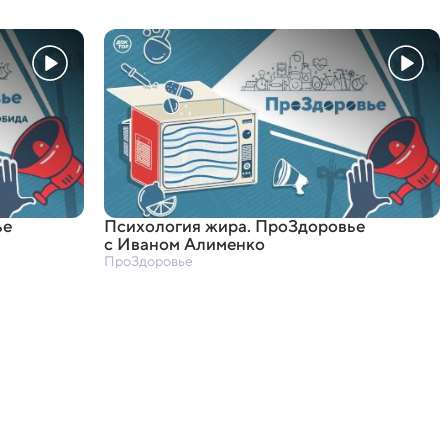
ье
Психология жира. ПроЗдоровье
с Иваном Алименко
ПроЗдоровье