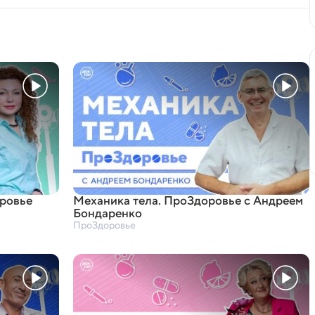
оровье
Механика тела. ПроЗдоровье с Андреем
Бондаренко
ПроЗдоровье