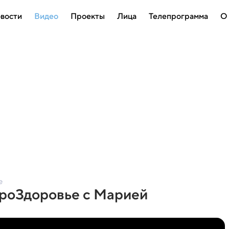
вости
Видео
Проекты
Лица
Телепрограмма
О
е
ПроЗдоровье с Марией