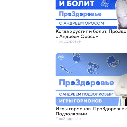
Когда хрустит и болит. ПроЗд
с Андреем Оросом
ПроЗдоровье
Игры гормонов. ПроЗдоровье 
Подзолковым
ПроЗдоровье