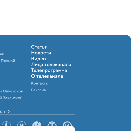
Статьи
Новости
чай
Видео
. Прямой
Лица телеканала
Телепрограмма
О телеканале
Контакты
Реклама
ой Овчинской
й Закамской
екты