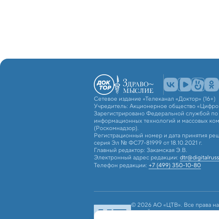
Сетевое издание «Телеканал «Доктор» (16+)
Учредитель: Акционерное общество «Цифро
Зарегистрировано Федеральной службой по н
информационных технологий и массовых ко
(Роскомнадзор).
Регистрационный номер и дата принятия реш
серия Эл № ФС77-81999 от 18.10.2021 г.
Главный редактор: Закамская Э.В.
Электронный адрес редакции:
dtr@digitalruss
Телефон редакции:
+7 (499) 350-10-80
© 2026 АО «ЦТВ». Все права на
российским и международным з
использование текстовых, фото