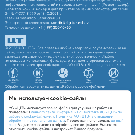
информационных технологий и массовых коммуникаций (Роскомнадзор).
Регистрационный номер и дата принятия решения о регистрации: серия
Эл № ФС77-81999 от 18.10.2021 г.
Главный редактор: Закамская Э.В.
Электронный адрес редакции:
dtr@digitalrussia.tv
Телефон редакции:
+7 (499) 350-10-80
© 2026 АО «ЦТВ». Все права на любые материалы, опубликованные на
сайте, защищены в соответствии с российским и международным
законодательством об интеллектуальной собственности. Любое
использование текстовых, фото, аудио и видеоматериалов возможно
только с согласия правообладателя (АО «ЦТВ»). Для лиц старше 16 лет.
Обработка персональных данных
Работа с cookie-файлами
Мы используем сookie-файлы
АО «ЦТВ» использует cookie-файлы для улучшения работы и
пользования
данного сайта
.
Информация о Политике АО «ЦТВ» по
работе с cookie-файлами
,
о Политике АО «ЦТВ» в отношении
обработки персональных данных
. Продолжая использовать
данный
сайт
, Вы даете согласие на обработку cookie-файлов. Вы можете
отключить cookie-файлы в настройках Вашего браузера.