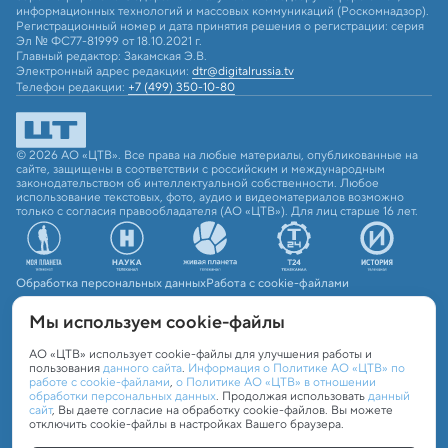
информационных технологий и массовых коммуникаций (Роскомнадзор).
Регистрационный номер и дата принятия решения о регистрации: серия
Эл № ФС77-81999 от 18.10.2021 г.
Главный редактор: Закамская Э.В.
Электронный адрес редакции:
dtr@digitalrussia.tv
Телефон редакции:
+7 (499) 350-10-80
© 2026 АО «ЦТВ». Все права на любые материалы, опубликованные на
сайте, защищены в соответствии с российским и международным
законодательством об интеллектуальной собственности. Любое
использование текстовых, фото, аудио и видеоматериалов возможно
только с согласия правообладателя (АО «ЦТВ»). Для лиц старше 16 лет.
Обработка персональных данных
Работа с cookie-файлами
Мы используем сookie-файлы
АО «ЦТВ» использует cookie-файлы для улучшения работы и
пользования
данного сайта
.
Информация о Политике АО «ЦТВ» по
работе с cookie-файлами
,
о Политике АО «ЦТВ» в отношении
обработки персональных данных
. Продолжая использовать
данный
сайт
, Вы даете согласие на обработку cookie-файлов. Вы можете
отключить cookie-файлы в настройках Вашего браузера.