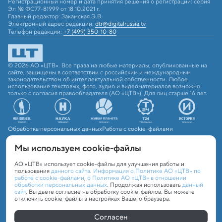
Регистрационный номер и дата принятия решения о регистрации: серия
Эл № ФС77-81999 от 18.10.2021 г.
Главный редактор: Закамская Э.В.
Электронный адрес редакции:
dtr@digitalrussia.tv
Телефон редакции:
+7 (499) 350-10-80
© 2026 АО «ЦТВ». Все права на любые материалы, опубликованные на
сайте, защищены в соответствии с российским и международным
законодательством об интеллектуальной собственности. Любое
использование текстовых, фото, аудио и видеоматериалов возможно
только с согласия правообладателя (АО «ЦТВ»). Для лиц старше 16 лет.
Обработка персональных данных
Работа с cookie-файлами
Мы используем сookie-файлы
АО «ЦТВ» использует cookie-файлы для улучшения работы и
пользования
данного сайта
.
Информация о Политике АО «ЦТВ» по
работе с cookie-файлами
,
о Политике АО «ЦТВ» в отношении
обработки персональных данных
. Продолжая использовать
данный
сайт
, Вы даете согласие на обработку cookie-файлов. Вы можете
отключить cookie-файлы в настройках Вашего браузера.
Согласен