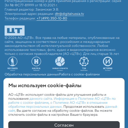
Регистрационный номер и дата принятия решения о регистрации: серия
Эл № ФС77-81999 от 18.10.2021 г.
Главный редактор: Закамская Э.В.
Электронный адрес редакции:
dtr@digitalrussia.tv
Телефон редакции:
+7 (499) 350-10-80
© 2026 АО «ЦТВ». Все права на любые материалы, опубликованные на
сайте, защищены в соответствии с российским и международным
законодательством об интеллектуальной собственности. Любое
использование текстовых, фото, аудио и видеоматериалов возможно
только с согласия правообладателя (АО «ЦТВ»). Для лиц старше 16 лет.
Обработка персональных данных
Работа с cookie-файлами
Мы используем сookie-файлы
АО «ЦТВ» использует cookie-файлы для улучшения работы и
пользования
данного сайта
.
Информация о Политике АО «ЦТВ» по
работе с cookie-файлами
,
о Политике АО «ЦТВ» в отношении
обработки персональных данных
. Продолжая использовать
данный
сайт
, Вы даете согласие на обработку cookie-файлов. Вы можете
отключить cookie-файлы в настройках Вашего браузера.
Согласен