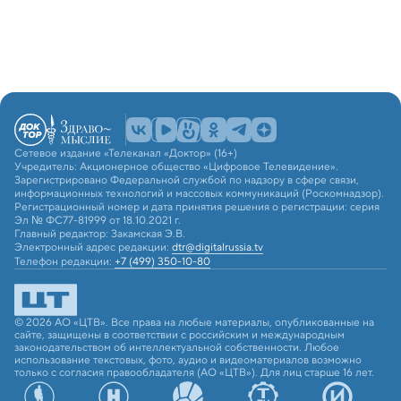
Сетевое издание «Телеканал «Доктор» (16+)
Учредитель: Акционерное общество «Цифровое Телевидение».
Зарегистрировано Федеральной службой по надзору в сфере связи,
информационных технологий и массовых коммуникаций (Роскомнадзор).
Регистрационный номер и дата принятия решения о регистрации: серия
Эл № ФС77-81999 от 18.10.2021 г.
Главный редактор: Закамская Э.В.
Электронный адрес редакции:
dtr@digitalrussia.tv
Телефон редакции:
+7 (499) 350-10-80
© 2026 АО «ЦТВ». Все права на любые материалы, опубликованные на
сайте, защищены в соответствии с российским и международным
законодательством об интеллектуальной собственности. Любое
использование текстовых, фото, аудио и видеоматериалов возможно
только с согласия правообладателя (АО «ЦТВ»). Для лиц старше 16 лет.