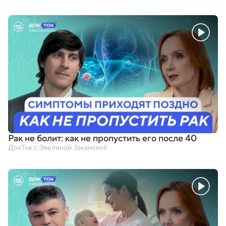
Рак не болит: как не пропустить его после 40
ДокТок с Эвелиной Закамской