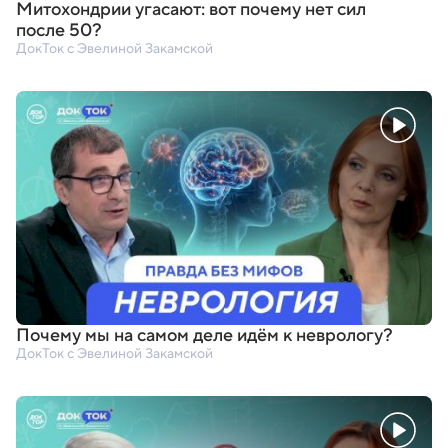
Митохондрии угасают: вот почему нет сил
после 50?
ДокТок с Эвелиной Закамской
Почему мы на самом деле идём к неврологу?
ДокТок с Эвелиной Закамской