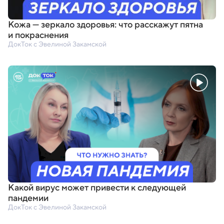
Кожа — зеркало здоровья: что расскажут пятна
и покраснения
ДокТок с Эвелиной Закамской
Какой вирус может привести к следующей
пандемии
ДокТок с Эвелиной Закамской