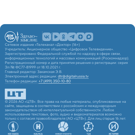
Сетевое издание «Телеканал «Доктор» (16+)
Учредитель: Акционерное общество «Цифровое Телевидение».
Зарегистрировано Федеральной службой по надзору в сфере связи,
информационных технологий и массовых коммуникаций (Роскомнадзор).
Регистрационный номер и дата принятия решения о регистрации: серия
Эл № ФС77-81999 от 18.10.2021 г.
Главный редактор: Закамская Э.В.
Электронный адрес редакции:
dtr@digitalrussia.tv
Телефон редакции:
+7 (499) 350-10-80
© 2026 АО «ЦТВ». Все права на любые материалы, опубликованные на
сайте, защищены в соответствии с российским и международным
законодательством об интеллектуальной собственности. Любое
использование текстовых, фото, аудио и видеоматериалов возможно
только с согласия правообладателя (АО «ЦТВ»). Для лиц старше 16 лет.