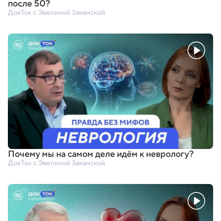
после 50?
ДокТок с Эвелиной Закамской
Почему мы на самом деле идём к неврологу?
ДокТок с Эвелиной Закамской