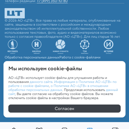
Телефон редакции:
+7 (499) 350-10-80
© 2026 АО «ЦТВ». Все права на любые материалы, опубликованные на
сайте, защищены в соответствии с российским и международным
законодательством об интеллектуальной собственности. Любое
использование текстовых, фото, аудио и видеоматериалов возможно
только с согласия правообладателя (АО «ЦТВ»). Для лиц старше 16 лет.
Обработка персональных данных
Работа с cookie-файлами
Мы используем сookie-файлы
АО «ЦТВ» использует cookie-файлы для улучшения работы и
пользования
данного сайта
.
Информация о Политике АО «ЦТВ» по
работе с cookie-файлами
,
о Политике АО «ЦТВ» в отношении
обработки персональных данных
. Продолжая использовать
данный
сайт
, Вы даете согласие на обработку cookie-файлов. Вы можете
отключить cookie-файлы в настройках Вашего браузера.
Согласен