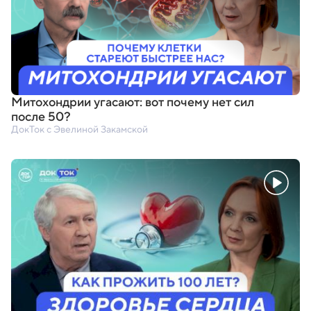
Митохондрии угасают: вот почему нет сил
после 50?
ДокТок с Эвелиной Закамской