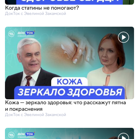
Когда статины не помогают?
ДокТок с Эвелиной Закамской
Кожа — зеркало здоровья: что расскажут пятна
и покраснения
ДокТок с Эвелиной Закамской