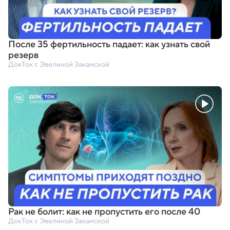
После 35 фертильность падает: как узнать свой
резерв
ДокТок с Эвелиной Закамской
Рак не болит: как не пропустить его после 40
ДокТок с Эвелиной Закамской