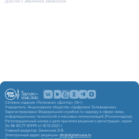
ДокТок с Эвелиной Закамской
Сетевое издание «Телеканал «Доктор» (16+)
Учредитель: Акционерное общество «Цифровое Телевидение».
Зарегистрировано Федеральной службой по надзору в сфере связи,
информационных технологий и массовых коммуникаций (Роскомнадзор).
Регистрационный номер и дата принятия решения о регистрации: серия
Эл № ФС77-81999 от 18.10.2021 г.
Главный редактор: Закамская Э.В.
Электронный адрес редакции:
dtr@digitalrussia.tv