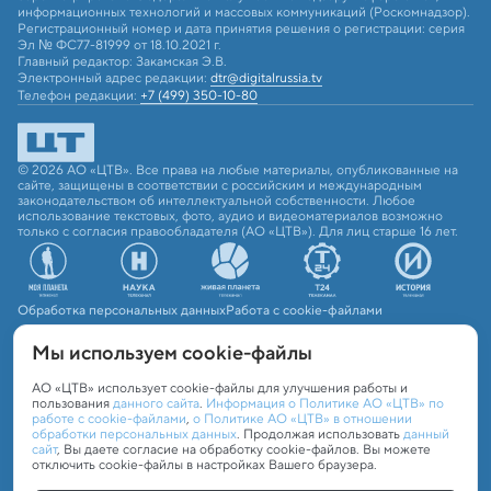
информационных технологий и массовых коммуникаций (Роскомнадзор).
Регистрационный номер и дата принятия решения о регистрации: серия
Эл № ФС77-81999 от 18.10.2021 г.
Главный редактор: Закамская Э.В.
Электронный адрес редакции:
dtr@digitalrussia.tv
Телефон редакции:
+7 (499) 350-10-80
© 2026 АО «ЦТВ». Все права на любые материалы, опубликованные на
сайте, защищены в соответствии с российским и международным
законодательством об интеллектуальной собственности. Любое
использование текстовых, фото, аудио и видеоматериалов возможно
только с согласия правообладателя (АО «ЦТВ»). Для лиц старше 16 лет.
Обработка персональных данных
Работа с cookie-файлами
Мы используем сookie-файлы
АО «ЦТВ» использует cookie-файлы для улучшения работы и
пользования
данного сайта
.
Информация о Политике АО «ЦТВ» по
работе с cookie-файлами
,
о Политике АО «ЦТВ» в отношении
обработки персональных данных
. Продолжая использовать
данный
сайт
, Вы даете согласие на обработку cookie-файлов. Вы можете
отключить cookie-файлы в настройках Вашего браузера.