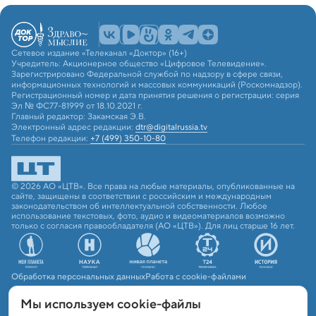
Сетевое издание «Телеканал «Доктор» (16+)
Учредитель: Акционерное общество «Цифровое Телевидение».
Зарегистрировано Федеральной службой по надзору в сфере связи,
информационных технологий и массовых коммуникаций (Роскомнадзор).
Регистрационный номер и дата принятия решения о регистрации: серия
Эл № ФС77-81999 от 18.10.2021 г.
Главный редактор: Закамская Э.В.
Электронный адрес редакции:
dtr@digitalrussia.tv
Телефон редакции:
+7 (499) 350-10-80
© 2026 АО «ЦТВ». Все права на любые материалы, опубликованные на
сайте, защищены в соответствии с российским и международным
законодательством об интеллектуальной собственности. Любое
использование текстовых, фото, аудио и видеоматериалов возможно
только с согласия правообладателя (АО «ЦТВ»). Для лиц старше 16 лет.
Обработка персональных данных
Работа с cookie-файлами
Мы используем сookie-файлы