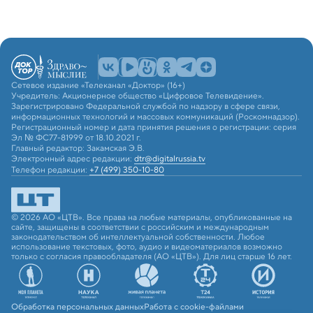
Сетевое издание «Телеканал «Доктор» (16+)
Учредитель: Акционерное общество «Цифровое Телевидение».
Зарегистрировано Федеральной службой по надзору в сфере связи,
информационных технологий и массовых коммуникаций (Роскомнадзор).
Регистрационный номер и дата принятия решения о регистрации: серия
Эл № ФС77-81999 от 18.10.2021 г.
Главный редактор: Закамская Э.В.
Электронный адрес редакции:
dtr@digitalrussia.tv
Телефон редакции:
+7 (499) 350-10-80
© 2026 АО «ЦТВ». Все права на любые материалы, опубликованные на
сайте, защищены в соответствии с российским и международным
законодательством об интеллектуальной собственности. Любое
использование текстовых, фото, аудио и видеоматериалов возможно
только с согласия правообладателя (АО «ЦТВ»). Для лиц старше 16 лет.
Обработка персональных данных
Работа с cookie-файлами