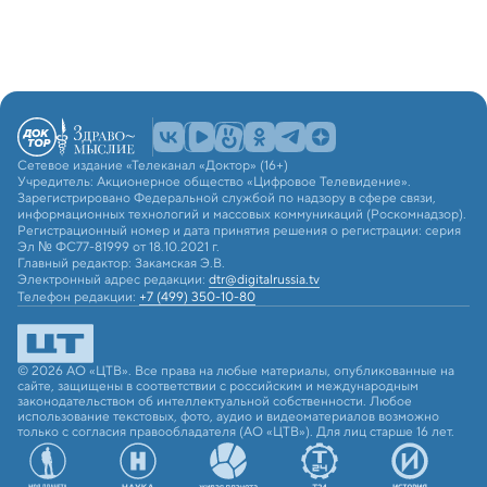
Сетевое издание «Телеканал «Доктор» (16+)
Учредитель: Акционерное общество «Цифровое Телевидение».
Зарегистрировано Федеральной службой по надзору в сфере связи,
информационных технологий и массовых коммуникаций (Роскомнадзор).
Регистрационный номер и дата принятия решения о регистрации: серия
Эл № ФС77-81999 от 18.10.2021 г.
Главный редактор: Закамская Э.В.
Электронный адрес редакции:
dtr@digitalrussia.tv
Телефон редакции:
+7 (499) 350-10-80
© 2026 АО «ЦТВ». Все права на любые материалы, опубликованные на
сайте, защищены в соответствии с российским и международным
законодательством об интеллектуальной собственности. Любое
использование текстовых, фото, аудио и видеоматериалов возможно
только с согласия правообладателя (АО «ЦТВ»). Для лиц старше 16 лет.