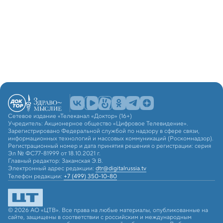
Сетевое издание «Телеканал «Доктор» (16+)
Учредитель: Акционерное общество «Цифровое Телевидение».
Зарегистрировано Федеральной службой по надзору в сфере связи,
информационных технологий и массовых коммуникаций (Роскомнадзор).
Регистрационный номер и дата принятия решения о регистрации: серия
Эл № ФС77-81999 от 18.10.2021 г.
Главный редактор: Закамская Э.В.
Электронный адрес редакции:
dtr@digitalrussia.tv
Телефон редакции:
+7 (499) 350-10-80
© 2026 АО «ЦТВ». Все права на любые материалы, опубликованные на
сайте, защищены в соответствии с российским и международным